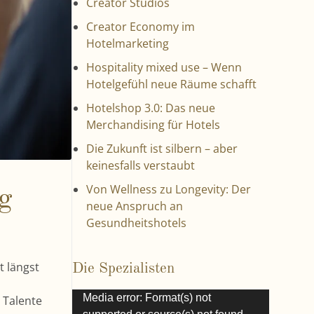
Creator Studios
Creator Economy im
Hotelmarketing
Hospitality mixed use – Wenn
Hotelgefühl neue Räume schafft
Hotelshop 3.0: Das neue
Merchandising für Hotels
Die Zukunft ist silbern – aber
keinesfalls verstaubt
Von Wellness zu Longevity: Der
ng
neue Anspruch an
Gesundheitshotels
t längst
Die Spezialisten
V
Media error: Format(s) not
 Talente