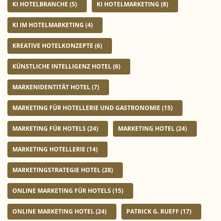
KI HOTELBRANCHE
(5)
KI HOTELMARKETING
(8)
KI IM HOTELMARKETING
(4)
KREATIVE HOTELKONZEPTE
(6)
KÜNSTLICHE INTELLIGENZ HOTEL
(6)
MARKENIDENTITÄT HOTEL
(7)
MARKETING FÜR HOTELLERIE UND GASTRONOMIE
(15)
MARKETING FÜR HOTELS
(24)
MARKETING HOTEL
(24)
MARKETING HOTELLERIE
(14)
MARKETINGSTRATEGIE HOTEL
(28)
ONLINE MARKETING FÜR HOTELS
(15)
ONLINE MARKETING HOTEL
(24)
PATRICK G. RUEFF
(17)