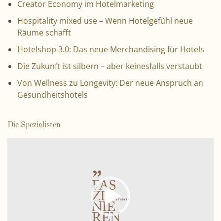
Creator Economy im Hotelmarketing
Hospitality mixed use – Wenn Hotelgefühl neue
Räume schafft
Hotelshop 3.0: Das neue Merchandising für Hotels
Die Zukunft ist silbern – aber keinesfalls verstaubt
Von Wellness zu Longevity: Der neue Anspruch an
Gesundheitshotels
Die Spezialisten
V
i
d
e
o
-
P