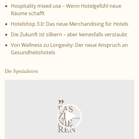
Hospitality mixed use – Wenn Hotelgefühl neue
Räume schafft
Hotelshop 3.0: Das neue Merchandising für Hotels
Die Zukunft ist silbern – aber keinesfalls verstaubt
Von Wellness zu Longevity: Der neue Anspruch an
Gesundheitshotels
Die Spezialisten
V
i
d
e
o
-
P
l