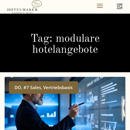
Skip
to
content
Tag: modulare
hotelangebote
,
,
DO
#7 Sales
Vertriebsbasis