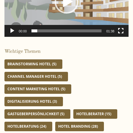
-
P
l
a
00:00
01:38
y
e
r
Wichtige Themen
BRAINSTORMING HOTEL
(5)
CHANNEL MANAGER HOTEL
(5)
CONTENT MARKETING HOTEL
(5)
DIGITALISIERUNG HOTEL
(3)
GASTGEBERPERSÖNLICHKEIT
(5)
HOTELBERATER
(15)
HOTELBERATUNG
(24)
HOTEL BRANDING
(28)