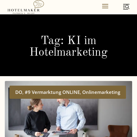
Skip
to
content
Tag: KI im
Hotelmarketing
,
,
DO
#9 Vermarktung ONLINE
Onlinemarketing