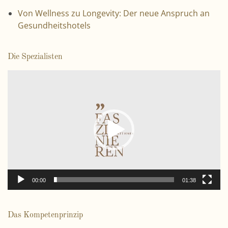
Von Wellness zu Longevity: Der neue Anspruch an
Gesundheitshotels
Die Spezialisten
V
i
d
e
o
-
P
l
a
00:00
01:38
y
e
r
Das Kompetenprinzip