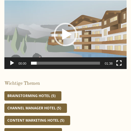
V
i
d
e
o
-
P
l
a
00:00
01:38
y
e
r
Wichtige Themen
BRAINSTORMING HOTEL
(5)
CHANNEL MANAGER HOTEL
(5)
CONTENT MARKETING HOTEL
(5)