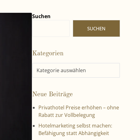
Suchen
SUCHEN
Kategorien
Neue Beiträge
Privathotel Preise erhöhen – ohne
Rabatt zur Vollbelegung
Hotelmarketing selbst machen:
Befähigung statt Abhängigkeit