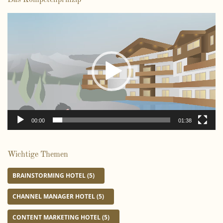
V
i
d
e
o
-
P
l
a
00:00
01:38
y
e
r
Wichtige Themen
BRAINSTORMING HOTEL
(5)
CHANNEL MANAGER HOTEL
(5)
CONTENT MARKETING HOTEL
(5)