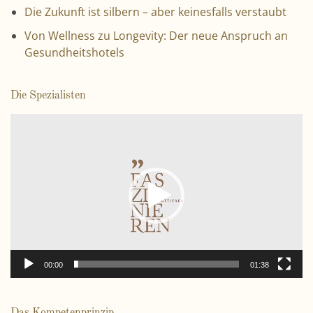
Die Zukunft ist silbern – aber keinesfalls verstaubt
Von Wellness zu Longevity: Der neue Anspruch an
Gesundheitshotels
Die Spezialisten
V
i
d
e
o
-
P
l
a
00:00
01:38
y
e
r
Das Kompetenprinzip