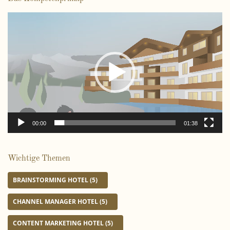
V
i
d
e
o
-
P
l
a
00:00
01:38
y
e
r
Wichtige Themen
BRAINSTORMING HOTEL
(5)
CHANNEL MANAGER HOTEL
(5)
CONTENT MARKETING HOTEL
(5)