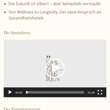
Die Zukunft ist silbern – aber keinesfalls verstaubt
Von Wellness zu Longevity: Der neue Anspruch an
Gesundheitshotels
Die Spezialisten
V
i
d
e
o
-
P
l
a
00:00
01:38
y
e
r
Das Kompetenprinzip