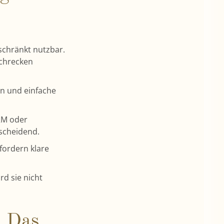
schränkt nutzbar.
schrecken
en und einfache
RM oder
tscheidend.
fordern klare
d sie nicht
: Das