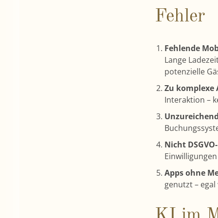
Fehler
Fehlende Mob
Lange Ladezei
potenzielle Gä
Zu komplexe 
Interaktion – 
Unzureichend
Buchungssystem
Nicht DSGVO
Einwilligunge
Apps ohne Me
genutzt – egal 
KI im M