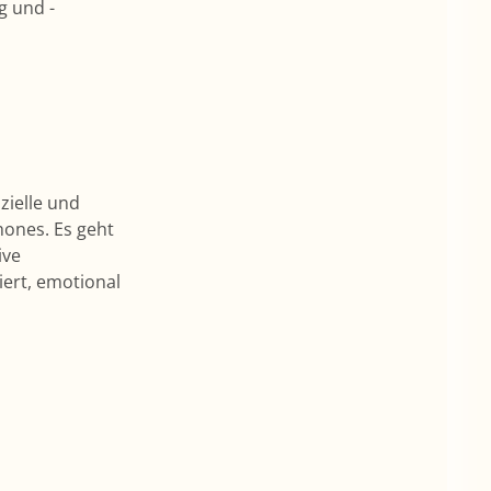
g und -
zielle und
ones. Es geht
ive
iert, emotional