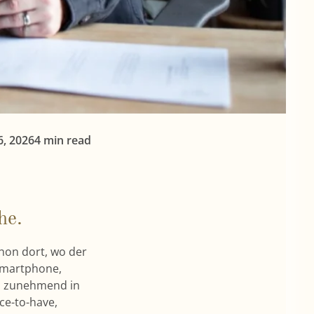
6, 2026
4 min read
he.
chon dort, wo der
Smartphone,
ch zunehmend in
ce-to-have,