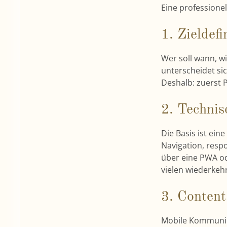
Eine professione
1. Zieldef
Wer soll wann, w
unterscheidet si
Deshalb: zuerst 
2. Technis
Die Basis ist ein
Navigation, resp
über eine PWA od
vielen wiederkeh
3. Content
Mobile Kommunikat