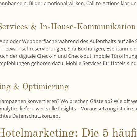
nbar sein, Bilder emotional wirken, Call-to-Actions klar un
 Services & In-House-Kommunikation
a App oder Weboberfläche während des Aufenthalts auf alle 
n – etwa Tischreservierungen, Spa-Buchungen, Eventanmel
uch der digitale Check-in und Check-out, mobile Türöffnun
Empfehlungen gehören dazu. Mobile Services für Hotels sin
ring & Optimierung
Kampagnen konvertieren? Wo brechen Gäste ab? Wie oft w
nalytics liefern wertvolle Insights – Voraussetzung ist ein 
chtes Datenschutzkonzept.
Hotelmarketing: Die 5 häuf