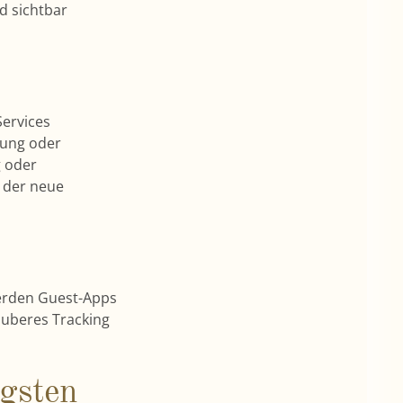
d sichtbar
Services
dung oder
g oder
d der neue
erden Guest-Apps
sauberes Tracking
igsten